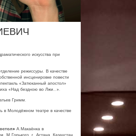
ИЕВИЧ
драматического искусства при
отделение режиссуры. В качестве
обственной инсценировке повести
спектакль «Затюканный апостол»
тиха «Над бездною во Лжи…».
тьев Гримм.
ь в Молодёжном театре в качестве
остол»
А.Макаёнка в
 М.Горького, г. Астана, Казахстан,