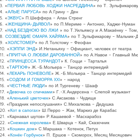
3. «
ПЕРВАЯ ЛЮБОВЬ ХОДЖИ НАСРЕДДИНА
» по Т. Зульфикаров
4. «
АЛЫЕ ПАРУСА
» по А.Грину – Ден
5. «
ЭКВУС
» П.Шеффера – Алан Стренг
6. «
ЖЕНЩИНА-ДЬЯВОЛ
» по П.Мериме – Антонио, Хаджи-Нуман
7. «
НАД БЕЗДНОЮ ВО ЛЖИ
» по Т.Уильямсу и А.Макаёнку – Том
8.
СОЗВЕЗДИЕ ОМАРА ХАЙЯМА
» по Т.Зульфикарову – Мальчик-
9. «
ХОЛСТОМЕР
» по Л.Толстому – Феофан
10. «
ХЭППИ ЭНД
» И.Нетаньяху – Официант, человек от театра
11. «
ПРИТЧА О ЛЮБВИ ДАРОВАННОЙ
» по А.Навои – Главный М
12. «
ПРИНЦЕССА ТУРАНДОТ
» К. Гоцци – Тарталья
13. «
ТАРТЮФ
» Ж.-Б.Мольера – Танцор интермедий
14. «
ЛЕКАРЬ ПОНЕВОЛЕ
» Ж.-Б.Мольера – Танцор интермедий
15. «
СОДОМ И ГОМОРРА XXI
» - народ
16. «
ЧЕСТНЫЕ ЛЮДИ
» по И.Тургеневу - Шааф
17. «
Девочка со спичками
» Г.-Х.Андерсена – Слепой музыкант
18. «
Аленький цветочек
» С.Аксакова - Чудище
19. «Праздник непослушания» С.Михалкова – Дедушка
20. «
Кот в сапогах
» Ш.Перро – Жак, Маркиз де Карабас
21. «Карнавал шутов» Р.Кашаевой - Масхарабоз
22. «
Снежная королева
» Е.Шварца – Кай, Сказочник
23. «
Кошкин дом
» С.Маршака – Котенок, Петух
24. «
Конёк-Горбунок
» П. Ершов – Скоморох, Месяц Месяцович