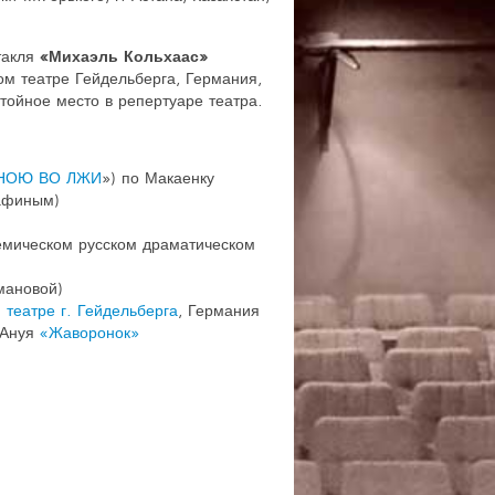
такля
«Михаэль Кольхаас»
м театре Гейдельберга, Германия,
тойное место в репертуаре театра.
ДНОЮ ВО ЛЖИ
») по Макаенку
тафиным)
емическом русском драматическом
мановой)
театре г. Гейдельберга
, Германия
 Ануя
«Жаворонок»