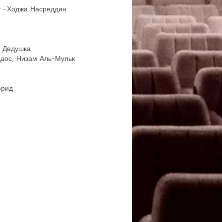
у –Ходжа Насреддин
, Дедушка
Даос, Низам Аль-Мульк
юрид