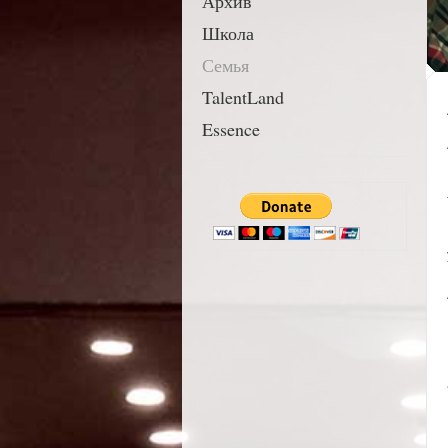
Архив
Школа
Семья
TalentLand
Essence