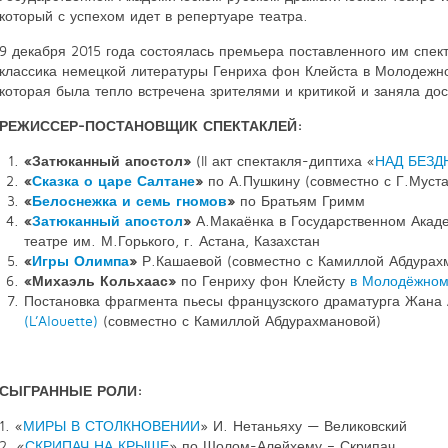
который с успехом идет в репертуаре театра.
9 декабря 2015 года состоялась премьера поставленного им спек
классика немецкой литературы Генриха фон Клейста в Молодежно
которая была тепло встречена зрителями и критикой и заняла дос
РЕЖИССЕР-ПОСТАНОВЩИК СПЕКТАКЛЕЙ:
«Затюканный апостол»
(II акт спектакля-диптиха «
НАД БЕЗ
«
Сказка о царе Салтане
»
по А.Пушкину (совместно с Г.Мус
«
Белоснежка и семь гномов
»
по Братьям Гримм
«
Затюканный апостол
»
А.Макаёнка в Государственном Акад
театре им. М.Горького, г. Астана, Казахстан
«
Игры Олимпа
»
Р.Кашаевой (совместно с Камиллой Абдурах
«Михаэль Кольхаас»
по Генриху фон Клейсту
в Молодёжном 
Постановка фрагмента пьесы французского драматурга Жана
(L’Alouette)
(совместно с Камиллой Абдурахмановой)
СЫГРАННЫЕ РОЛИ:
1. «
МИРЫ В СТОЛКНОВЕНИИ
» И. Нетаньяху — Великовский
2. «
СКРИПАЧ НА КРЫШЕ
» по Шолом-Алейхему – Скрипач