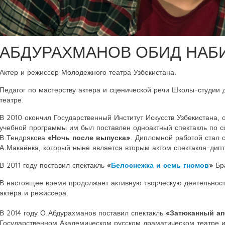
АБДУРАХМАНОВ ОБИД НАБ
Актер и режиссер Молодежного театра Узбекистана.
Педагог по мастерству актера и сценической речи Школы-студии 
театре.
В 2010 окончил Государственный Институт Искусств Узбекистана, 
учебной программы им был поставлен одноактный спектакль по с
В.Тендрякова
«Ночь после выпуска»
. Дипломной работой стал 
А.Макаёнка, который ныне является вторым актом спектакля-дип
В 2011 году поставил спектакль
«
Белоснежка и семь гномов
»
Бра
В настоящее время продолжает активную творческую деятельност
актёра и режиссера.
В 2014 году О.Абдурахманов поставил спектакль
«Затюканный ап
Государственном Академическом русском драматическом театре им.